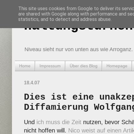
This site uses cookies from Google to deliver its servi
are shared with Google along with performance and secu
statistics, and to detect and address abuse.
Haltungsturnen
Niveau sieht nur von unten aus wie Arroganz.
Home
Impressum
Über dies Blog
Homepage
18.4.07
Dies ist eine unakze
Diffamierung Wolfgan
Und
ich muss die Zeit
nutzen, bevor Schäu
nicht hoffen will.
Nico weist auf einen Artik