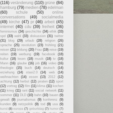
(116)
veränderung
(110)
grüne
(84)
hamburg
(79)
medien
(78)
edelman
(60)
schule
(50)
online
conversations
(49)
socialmedia
(49)
kirche
(47)
pr
(46)
arbeit
(45)
internet
(40)
cdu
(39)
freiheit
(36)
feminismus
(34)
geschichte
(34)
ethik
(33)
spd
(33)
wahl
(33)
diskussion
(31)
twitter
(31)
blog
(29)
urlaub
(28)
religion
(26)
sprache
(25)
revolution
(23)
frühling
(21)
reisen
(21)
bildung
(20)
Frau
(19)
reise
(19)
reiten
(19)
werbung
(19)
facebook
(18)
kultur
(18)
lesen
(18)
musik
(18)
tv
(18)
Mann
(16)
glaube
(16)
job
(16)
video
(16)
theologie
(15)
buch
(14)
deutsch
(14)
erziehung
(14)
stasi2.0
(14)
web
(14)
weihnachten
(14)
essen
(13)
2012
(12)
achtung
(12)
herbst
(12)
piraten
(12)
sport
(12)
vortrag
(12)
film
(11)
klima
(11)
kochen
(11)
krieg
(11)
rant
(11)
social network
(11)
sommer
(11)
DLD
(10)
bahn
(10)
bauen
(9)
gewalt
(9)
journalismus
(9)
konferenz
(9)
kunden
(9)
netzpolitik
(9)
tod
(9)
usa
(9)
kunst
(8)
europa
(7)
geburtstag
(7)
humor
(7)