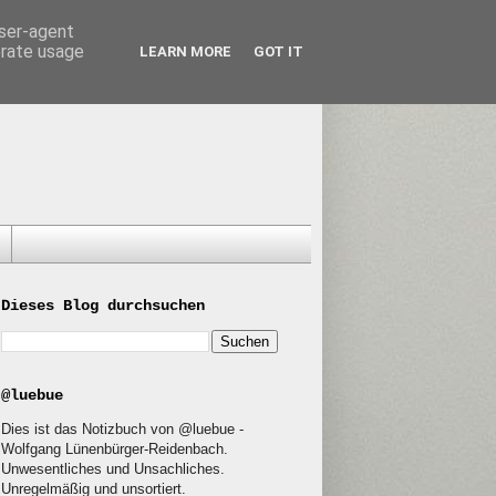
user-agent
erate usage
LEARN MORE
GOT IT
Dieses Blog durchsuchen
@luebue
Dies ist das Notizbuch von @luebue -
Wolfgang Lünenbürger-Reidenbach.
Unwesentliches und Unsachliches.
Unregelmäßig und unsortiert.