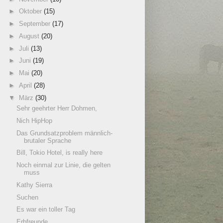
►
Oktober
(15)
►
September
(17)
►
August
(20)
►
Juli
(13)
►
Juni
(19)
►
Mai
(20)
►
April
(28)
▼
März
(30)
Sehr geehrter Herr Dohmen,
Nich HipHop
Das Grundsatzproblem männlich-
brutaler Sprache
Bill, Tokio Hotel, is really here
Noch einmal zur Linie, die gelten
muss
Kathy Sierra
Suchen
Es war ein toller Tag
Erbfreunde