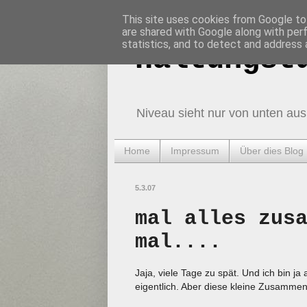
This site uses cookies from Google to 
are shared with Google along with per
statistics, and to detect and address 
Haltungst
Niveau sieht nur von unten aus
Home
Impressum
Über dies Blog
5.3.07
mal alles zus
mal....
Jaja, viele Tage zu spät. Und ich bin j
eigentlich. Aber diese kleine Zusammen