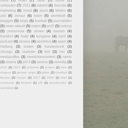
hund
(7)
israel
(7)
radio
(7)
studie
(7)
verkaufen
(7)
2011
(6)
advent
(6)
freunde
(6)
marketing
(6)
moral
(6)
sturm
(6)
telefon
(6)
zeit
(6)
zensur
(6)
Islam
(5)
atomkraft
(5)
bloggen
(5)
blogs
(5)
fussball
(5)
journalisten
(5)
news aktuell
(5)
ostern
(5)
pr20
(5)
zeitung
(5)
zensursula
(5)
armee
(4)
damals
(4)
frankfurt
(4)
hotel
(4)
kongress
(4)
kyrill
(4)
podcast
(4)
privacy
(4)
sexismus
(4)
spam
(4)
Haltung
(3)
braten
(3)
bundeshorst
(3)
chicago
(3)
cluetrain
(3)
fest
(3)
hsv
(3)
mediacoffee
(3)
meedchencontent
(3)
nerds
(3)
obama
(3)
pr0.5
(3)
service
(3)
venedig
(3)
2010
(2)
2013
(2)
aufschrei
(2)
austen
(2)
büro
(2)
dingens
(2)
german angst
(2)
grillen
(2)
handball
(2)
literatur
(2)
mccain
(2)
2007
(1)
2008
(1)
brief
(1)
community
(1)
finnland
(1)
pfft
(1)
skandinavien
(1)
wandsbek
(1)