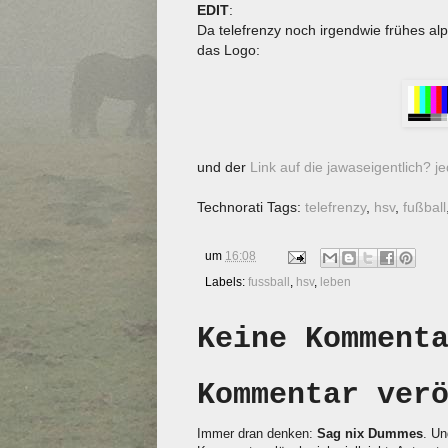
EDIT
:
Da telefrenzy noch irgendwie frühes alph
das Logo:
und der
Link auf die jawaseigentlich? j
Technorati Tags:
telefrenzy
,
hsv
,
fußball
um
16:08
Labels:
fussball
,
hsv
,
leben
Keine Komment
Kommentar ver
Immer dran denken:
Sag nix Dummes
. Un