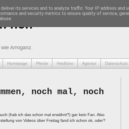
deliver its services and to analyze traffic. Your IP address and 
formance and security metrics to ensure quality of service, gen
abuse.
urnen
 wie Arroganz.
Homepage
Pferde
Heidhörn
Agentur
Datenschutz
ammen, noch mal, noch
a auch (hab ich das schon mal erwähnt?) gar kein Fan. Also
stellung von Videos über Freitag fand ich schon ok, oder?