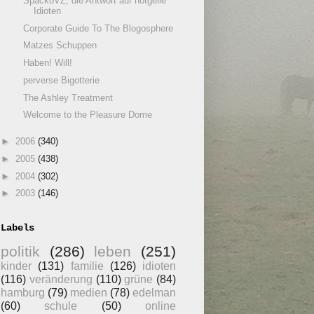
SpackoVZ, die Antwort auf notgeile
Idioten
Corporate Guide To The Blogosphere
Matzes Schuppen
Haben! Will!
perverse Bigotterie
The Ashley Treatment
Welcome to the Pleasure Dome
►
2006
(340)
►
2005
(438)
►
2004
(302)
►
2003
(146)
Labels
politik
(286)
leben
(251)
kinder
(131)
familie
(126)
idioten
(116)
veränderung
(110)
grüne
(84)
hamburg
(79)
medien
(78)
edelman
(60)
schule
(50)
online