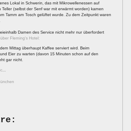
enes Lokal in Schwerin, das mit Mikrowellenessen auf
n Teller (selbst der Senf war mit erwärmt worden) kamen
Tamm Tamm am Tosch gelüftet wurde. Zu dem Zeitpunkt waren
.
eieinhalb Damen des Service nicht mehr nur überfordert
über Fleming's Hotel:
dem Mittag überhaupt Kaffee serviert wird. Beim
 und Eier zu warten (davon 15 Minuten schon auf den
ht gar nicht.
ic
...
ünchen
are: