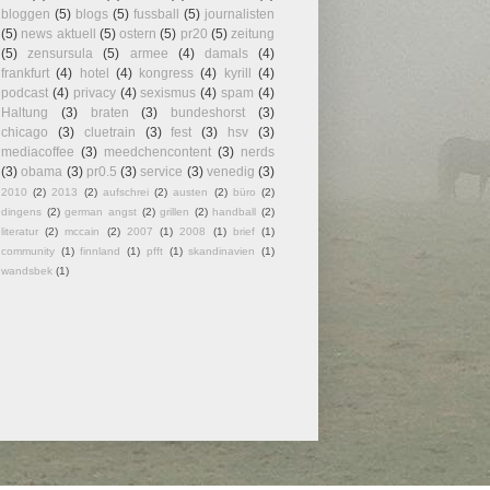
bloggen
(5)
blogs
(5)
fussball
(5)
journalisten
(5)
news aktuell
(5)
ostern
(5)
pr20
(5)
zeitung
(5)
zensursula
(5)
armee
(4)
damals
(4)
frankfurt
(4)
hotel
(4)
kongress
(4)
kyrill
(4)
podcast
(4)
privacy
(4)
sexismus
(4)
spam
(4)
Haltung
(3)
braten
(3)
bundeshorst
(3)
chicago
(3)
cluetrain
(3)
fest
(3)
hsv
(3)
mediacoffee
(3)
meedchencontent
(3)
nerds
(3)
obama
(3)
pr0.5
(3)
service
(3)
venedig
(3)
2010
(2)
2013
(2)
aufschrei
(2)
austen
(2)
büro
(2)
dingens
(2)
german angst
(2)
grillen
(2)
handball
(2)
literatur
(2)
mccain
(2)
2007
(1)
2008
(1)
brief
(1)
community
(1)
finnland
(1)
pfft
(1)
skandinavien
(1)
wandsbek
(1)