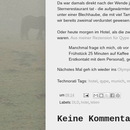
Da war damals direkt nach der Wende j
Sternerestaurant tat - die aufgewärmte
unter einer Blechhaube, die mit viel 
wir bereits zweimal verdurstet gewesen
Oder heute morgen im Hotel, als die zw
waren.
Aus meiner Rezension für Qype 
Manchmal frage ich mich, ob vor 
Frühstück 25 Minuten auf Kaffee
Erstkontakt mit dem Personal), ge
Nächstes Mal geh ich wieder ins
Olymp
Technorati Tags:
hotel
,
qype
,
munich
,
m
um
09:14
Labels:
DLD
,
hotel
,
leben
Keine Komment