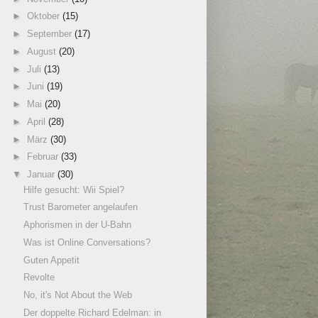
►
Oktober
(15)
►
September
(17)
►
August
(20)
►
Juli
(13)
►
Juni
(19)
►
Mai
(20)
►
April
(28)
►
März
(30)
►
Februar
(33)
▼
Januar
(30)
Hilfe gesucht: Wii Spiel?
Trust Barometer angelaufen
Aphorismen in der U-Bahn
Was ist Online Conversations?
Guten Appetit
Revolte
No, it's Not About the Web
Der doppelte Richard Edelman: in