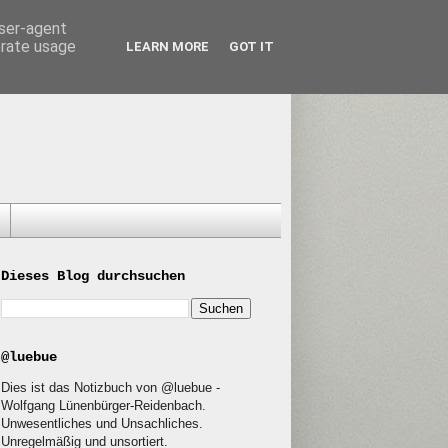
user-agent
erate usage
LEARN MORE
GOT IT
Dieses Blog durchsuchen
@luebue
Dies ist das Notizbuch von @luebue -
Wolfgang Lünenbürger-Reidenbach.
Unwesentliches und Unsachliches.
Unregelmäßig und unsortiert.