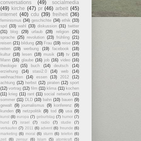
conversations
(49)
socialmedia
(49)
kirche
(47)
pr
(46)
arbeit
(45)
internet
(40)
cdu
(39)
freiheit
(36)
feminismus
(34)
geschichte
(34)
ethik
(33)
spd
(33)
wahl
(33)
diskussion
(31)
twitter
(31)
blog
(29)
urlaub
(28)
religion
(26)
sprache
(25)
revolution
(23)
frühling
(21)
reisen
(21)
bildung
(20)
Frau
(19)
reise
(19)
reiten
(19)
werbung
(19)
facebook
(18)
kultur
(18)
lesen
(18)
musik
(18)
tv
(18)
Mann
(16)
glaube
(16)
job
(16)
video
(16)
theologie
(15)
buch
(14)
deutsch
(14)
erziehung
(14)
stasi2.0
(14)
web
(14)
weihnachten
(14)
essen
(13)
2012
(12)
achtung
(12)
herbst
(12)
piraten
(12)
sport
(12)
vortrag
(12)
film
(11)
klima
(11)
kochen
(11)
krieg
(11)
rant
(11)
social network
(11)
sommer
(11)
DLD
(10)
bahn
(10)
bauen
(9)
gewalt
(9)
journalismus
(9)
konferenz
(9)
kunden
(9)
netzpolitik
(9)
tod
(9)
usa
(9)
kunst
(8)
europa
(7)
geburtstag
(7)
humor
(7)
hund
(7)
israel
(7)
radio
(7)
studie
(7)
verkaufen
(7)
2011
(6)
advent
(6)
freunde
(6)
marketing
(6)
moral
(6)
sturm
(6)
telefon
(6)
zeit
(6)
zensur
(6)
Islam
(5)
atomkraft
(5)