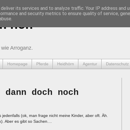
deliver its services and to analyze traffic. Your IP address and 
formance and security metrics to ensure quality of service, gen
abuse.
urnen
 wie Arroganz.
Homepage
Pferde
Heidhörn
Agentur
Datenschutz
m dann doch noch
 jedenfalls (ok, man frage nicht meine Kinder, aber oft. Äh.
). Aber es gibt so Sachen....