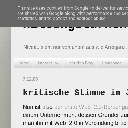
This site uses cookies from Google to deliver its servi
are shared with Google along with performance and secu
statistics, and to detect and address abuse.
Haltungsturnen
Niveau sieht nur von unten aus wie Arroganz.
Home
Impressum
Über dies Blog
Homepage
7.12.06
kritische Stimme im 
Nun ist also
der erste Web_2.0-Börseng
einem Unternehmen, dessen Gründer zunä
man ihn mit Web_2.0 in Verbindung brach