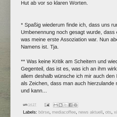
Hut ab vor so klaren Worten.
* Spaßig wiederum finde ich, dass uns r
Umbenennung noch gesagt wurde, dass e
was meine erste Assoziation war. Nun ab
Namens ist. Tja.
** Was keine Kritik am Scheitern und wied
Gegenteil, das ist es, was ich an ihm wirk
allem deshalb wünsche ich mir auch den 
als Zeichen, dass man auch hierzulande m
und kann...
um
14:27
Labels:
börse
,
mediacoffee
,
news aktuell
,
ots
,
x