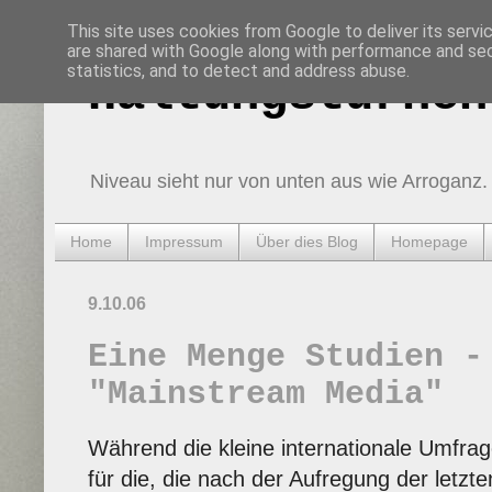
This site uses cookies from Google to deliver its servi
are shared with Google along with performance and secu
statistics, and to detect and address abuse.
Haltungsturnen
Niveau sieht nur von unten aus wie Arroganz.
Home
Impressum
Über dies Blog
Homepage
9.10.06
Eine Menge Studien -
"Mainstream Media"
Während die kleine internationale Umfrag
für die, die nach der Aufregung der letzt