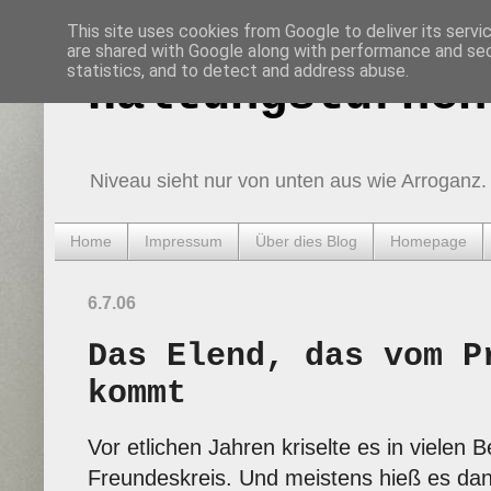
This site uses cookies from Google to deliver its servi
are shared with Google along with performance and secu
statistics, and to detect and address abuse.
Haltungsturnen
Niveau sieht nur von unten aus wie Arroganz.
Home
Impressum
Über dies Blog
Homepage
6.7.06
Das Elend, das vom P
kommt
Vor etlichen Jahren kriselte es in vielen
Freundeskreis. Und meistens hieß es dan