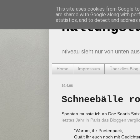
This site uses cookies from Google to 
are shared with Google along with per
statistics, and to detect and address 
Haltungst
Niveau sieht nur von unten aus
Home
Impressum
Über dies Blog
19.4.06
Schneebälle r
Spontan musste ich an Doc Searls Satz
letztes Jahr in Paris das Bloggen vergli
"Warum, ihr Poetenpack,
Quält ihr euch noch mit Gedichte