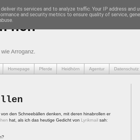
deliver its services and to analyze traffic. Your IP address and 
formance and security metrics to ensure quality of service, gen
abuse.
urnen
 wie Arroganz.
Homepage
Pferde
Heidhörn
Agentur
Datenschutz
ollen
 von den Schneebällen denken, mit deren hinabrollen er
chen
hat, als ich das heutige Gedicht von
Lyrikmail
sah:
n?