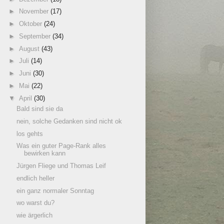
►
November
(17)
►
Oktober
(24)
►
September
(34)
►
August
(43)
►
Juli
(14)
►
Juni
(30)
►
Mai
(22)
▼
April
(30)
Bald sind sie da
nein, solche Gedanken sind nicht ok
los gehts
Was ein guter Page-Rank alles
bewirken kann
Jürgen Fliege und Thomas Leif
endlich heller
ein ganz normaler Sonntag
wo warst du?
wie ärgerlich