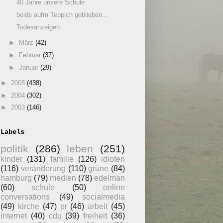
40 Jahre unsere Schule
beide aufm Teppich geblieben...
Todesanzeigen
►
März
(42)
►
Februar
(37)
►
Januar
(29)
►
2005
(438)
►
2004
(302)
►
2003
(146)
Labels
politik
(286)
leben
(251)
kinder
(131)
familie
(126)
idioten
(116)
veränderung
(110)
grüne
(84)
hamburg
(79)
medien
(78)
edelman
(60)
schule
(50)
online
conversations
(49)
socialmedia
(49)
kirche
(47)
pr
(46)
arbeit
(45)
internet
(40)
cdu
(39)
freiheit
(36)