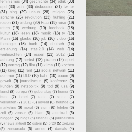
feminismus
(34)
geschichte
(34)
ethik
(33)
spd
(33)
wahl
(33)
diskussion
(31)
twitter
(31)
blog
(29)
urlaub
(28)
religion
(26)
sprache
(25)
revolution
(23)
frühling
(21)
reisen
(21)
bildung
(20)
Frau
(19)
reise
(19)
reiten
(19)
werbung
(19)
facebook
(18)
kultur
(18)
lesen
(18)
musik
(18)
tv
(18)
Mann
(16)
glaube
(16)
job
(16)
video
(16)
theologie
(15)
buch
(14)
deutsch
(14)
erziehung
(14)
stasi2.0
(14)
web
(14)
weihnachten
(14)
essen
(13)
2012
(12)
achtung
(12)
herbst
(12)
piraten
(12)
sport
(12)
vortrag
(12)
film
(11)
klima
(11)
kochen
(11)
krieg
(11)
rant
(11)
social network
(11)
sommer
(11)
DLD
(10)
bahn
(10)
bauen
(9)
gewalt
(9)
journalismus
(9)
konferenz
(9)
kunden
(9)
netzpolitik
(9)
tod
(9)
usa
(9)
kunst
(8)
europa
(7)
geburtstag
(7)
humor
(7)
hund
(7)
israel
(7)
radio
(7)
studie
(7)
verkaufen
(7)
2011
(6)
advent
(6)
freunde
(6)
marketing
(6)
moral
(6)
sturm
(6)
telefon
(6)
zeit
(6)
zensur
(6)
Islam
(5)
atomkraft
(5)
bloggen
(5)
blogs
(5)
fussball
(5)
journalisten
(5)
news aktuell
(5)
ostern
(5)
pr20
(5)
zeitung
(5)
zensursula
(5)
armee
(4)
damals
(4)