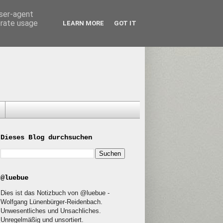
user-agent
erate usage
LEARN MORE
GOT IT
Dieses Blog durchsuchen
@luebue
Dies ist das Notizbuch von @luebue -
Wolfgang Lünenbürger-Reidenbach.
Unwesentliches und Unsachliches.
Unregelmäßig und unsortiert.