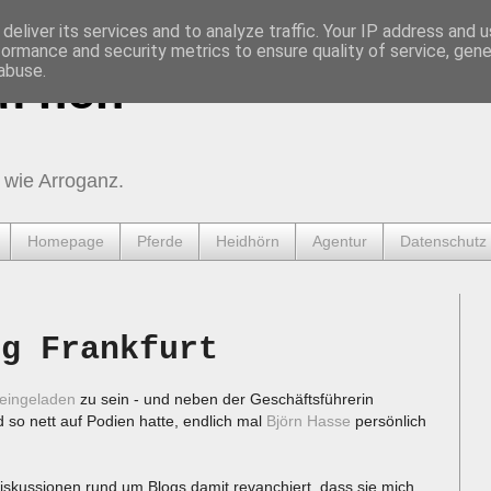
deliver its services and to analyze traffic. Your IP address and 
formance and security metrics to ensure quality of service, gen
abuse.
urnen
 wie Arroganz.
Homepage
Pferde
Heidhörn
Agentur
Datenschutz
ng Frankfurt
eingeladen
zu sein - und neben der Geschäftsführerin
d so nett auf Podien hatte, endlich mal
Björn Hasse
persönlich
Diskussionen rund um Blogs damit revanchiert, dass sie mich