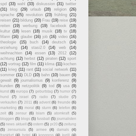
spd
(33)
wahl
(33)
diskussion
(31)
twitter
(31)
blog
(29)
urlaub
(28)
religion
(26)
sprache
(25)
revolution
(23)
frühling
(21)
reisen
(21)
bildung
(20)
Frau
(19)
reise
(19)
reiten
(19)
werbung
(19)
facebook
(18)
kultur
(18)
lesen
(18)
musik
(18)
tv
(18)
Mann
(16)
glaube
(16)
job
(16)
video
(16)
theologie
(15)
buch
(14)
deutsch
(14)
erziehung
(14)
stasi2.0
(14)
web
(14)
weihnachten
(14)
essen
(13)
2012
(12)
achtung
(12)
herbst
(12)
piraten
(12)
sport
(12)
vortrag
(12)
film
(11)
klima
(11)
kochen
(11)
krieg
(11)
rant
(11)
social network
(11)
sommer
(11)
DLD
(10)
bahn
(10)
bauen
(9)
gewalt
(9)
journalismus
(9)
konferenz
(9)
kunden
(9)
netzpolitik
(9)
tod
(9)
usa
(9)
kunst
(8)
europa
(7)
geburtstag
(7)
humor
(7)
hund
(7)
israel
(7)
radio
(7)
studie
(7)
verkaufen
(7)
2011
(6)
advent
(6)
freunde
(6)
marketing
(6)
moral
(6)
sturm
(6)
telefon
(6)
zeit
(6)
zensur
(6)
Islam
(5)
atomkraft
(5)
bloggen
(5)
blogs
(5)
fussball
(5)
journalisten
(5)
news aktuell
(5)
ostern
(5)
pr20
(5)
zeitung
(5)
zensursula
(5)
armee
(4)
damals
(4)
frankfurt
(4)
hotel
(4)
kongress
(4)
kyrill
(4)