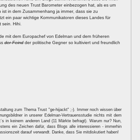
ellung des neuen Trust Barometer einbezogen hat, als es um
n ist in dem Zusammenhang ja immer, dass sie zu
etzt ein paar wichtige Kommunikatoren dieses Landes für
sein. Hihi.
ede mit dem Europachef von Edelman und dem früheren
ass
der Feind
der politische Gegner so kultiviert und freundlich
taltung zum Thema Trust "ge-hijackt" ;-). Immer noch wissen über
ungsbildner in unserer Edelman-Vertrauensstudie nichts mit dem
bt´s in keinem anderen Land (11 Märkte befragt). Warum nur? Nun,
tens ein Zeichen dafür, dass Blogs alle interessieren - immerhin
ussionszeit darauf verwandt. Danke, dass Sie mitdiskutiert haben!