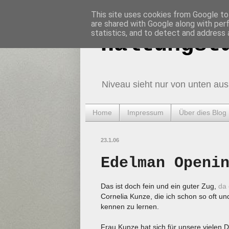
This site uses cookies from Google to 
are shared with Google along with per
statistics, and to detect and address 
Haltungst
Niveau sieht nur von unten aus
Home
Impressum
Über dies Blog
23.1.06
Edelman Openi
Das ist doch fein und ein guter Zug,
da 
Cornelia Kunze, die ich schon so oft un
kennen zu lernen.
Frau Kunze hat sich für unsere vielen 