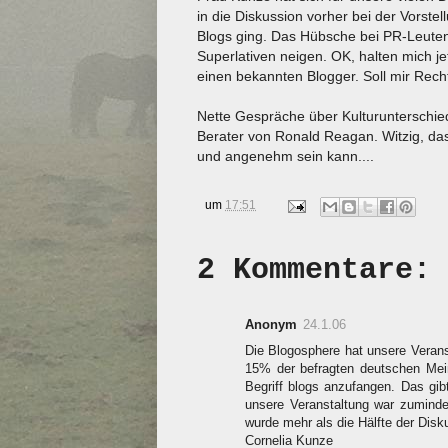
in die Diskussion vorher bei der Vorst
Blogs ging. Das Hübsche bei PR-Leute
Superlativen neigen. OK, halten mich j
einen bekannten Blogger. Soll mir Recht 
Nette Gespräche über Kulturunterschi
Berater von Ronald Reagan. Witzig, d
und angenehm sein kann....
um
17:51
2 Kommentare:
Anonym
24.1.06
Die Blogosphere hat unsere Verans
15% der befragten deutschen Mein
Begriff blogs anzufangen. Das gi
unsere Veranstaltung war zumindes
wurde mehr als die Hälfte der Disk
Cornelia Kunze