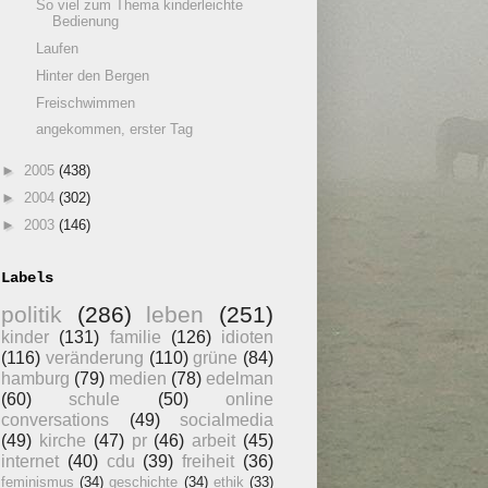
So viel zum Thema kinderleichte
Bedienung
Laufen
Hinter den Bergen
Freischwimmen
angekommen, erster Tag
►
2005
(438)
►
2004
(302)
►
2003
(146)
Labels
politik
(286)
leben
(251)
kinder
(131)
familie
(126)
idioten
(116)
veränderung
(110)
grüne
(84)
hamburg
(79)
medien
(78)
edelman
(60)
schule
(50)
online
conversations
(49)
socialmedia
(49)
kirche
(47)
pr
(46)
arbeit
(45)
internet
(40)
cdu
(39)
freiheit
(36)
feminismus
(34)
geschichte
(34)
ethik
(33)