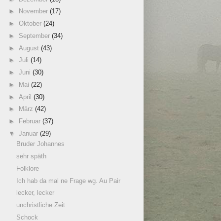
►
November
(17)
►
Oktober
(24)
►
September
(34)
►
August
(43)
►
Juli
(14)
►
Juni
(30)
►
Mai
(22)
►
April
(30)
►
März
(42)
►
Februar
(37)
▼
Januar
(29)
Bruder Johannes
sehr späth
Folklore
Ich hab da mal ne Frage wg. Au Pair
lecker, lecker
unchristliche Zeit
Schock