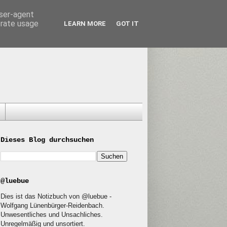
user-agent
erate usage
LEARN MORE
GOT IT
Dieses Blog durchsuchen
@luebue
Dies ist das Notizbuch von @luebue -
Wolfgang Lünenbürger-Reidenbach.
Unwesentliches und Unsachliches.
Unregelmäßig und unsortiert.