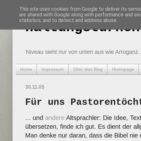
This site uses cookies from Google to deliver its servi
are shared with Google along with performance and secu
statistics, and to detect and address abuse.
Haltungsturnen
Niveau sieht nur von unten aus wie Arroganz.
Home
Impressum
Über dies Blog
Homepage
30.11.05
Für uns Pastorentöch
... und
andere
Altsprachler: Die Idee, Tex
übersetzen, finde ich gut. Es dient der al
Man denke nur daran, dass die Bibel nie