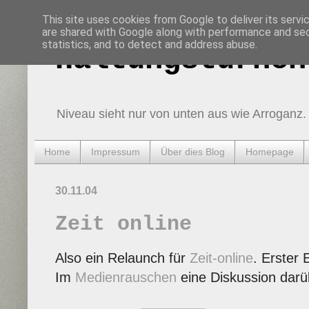
This site uses cookies from Google to deliver its servi
are shared with Google along with performance and secu
statistics, and to detect and address abuse.
Haltungsturnen
Niveau sieht nur von unten aus wie Arroganz.
Home
Impressum
Über dies Blog
Homepage
30.11.04
Zeit online
Also ein Relaunch für
Zeit-online
. Erster 
Im
Medienrauschen
eine Diskussion dar