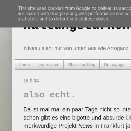
This site uses cookies from Google to deliver its servi
are shared with Google along with performance and secu
statistics, and to detect and address abuse.
Haltungsturnen
Niveau sieht nur von unten aus wie Arroganz.
Home
Impressum
Über dies Blog
Homepage
16.9.04
also echt.
Da ist mal mal ein paar Tage nicht so int
schon gibt es eine bigotte und absurde
D
merkwürdige Projekt
News
in Frankfurt j