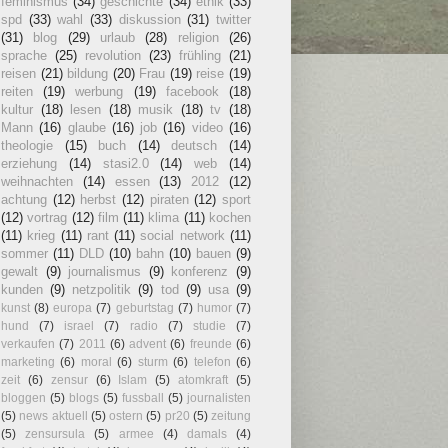
feminismus
(34)
geschichte
(34)
ethik
(33)
spd
(33)
wahl
(33)
diskussion
(31)
twitter
(31)
blog
(29)
urlaub
(28)
religion
(26)
sprache
(25)
revolution
(23)
frühling
(21)
reisen
(21)
bildung
(20)
Frau
(19)
reise
(19)
reiten
(19)
werbung
(19)
facebook
(18)
kultur
(18)
lesen
(18)
musik
(18)
tv
(18)
Mann
(16)
glaube
(16)
job
(16)
video
(16)
theologie
(15)
buch
(14)
deutsch
(14)
erziehung
(14)
stasi2.0
(14)
web
(14)
weihnachten
(14)
essen
(13)
2012
(12)
achtung
(12)
herbst
(12)
piraten
(12)
sport
(12)
vortrag
(12)
film
(11)
klima
(11)
kochen
(11)
krieg
(11)
rant
(11)
social network
(11)
sommer
(11)
DLD
(10)
bahn
(10)
bauen
(9)
gewalt
(9)
journalismus
(9)
konferenz
(9)
kunden
(9)
netzpolitik
(9)
tod
(9)
usa
(9)
kunst
(8)
europa
(7)
geburtstag
(7)
humor
(7)
hund
(7)
israel
(7)
radio
(7)
studie
(7)
verkaufen
(7)
2011
(6)
advent
(6)
freunde
(6)
marketing
(6)
moral
(6)
sturm
(6)
telefon
(6)
zeit
(6)
zensur
(6)
Islam
(5)
atomkraft
(5)
bloggen
(5)
blogs
(5)
fussball
(5)
journalisten
(5)
news aktuell
(5)
ostern
(5)
pr20
(5)
zeitung
(5)
zensursula
(5)
armee
(4)
damals
(4)