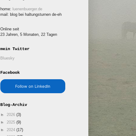
home:
luenenbuerger.de
mail: blog bei haltungsturnen de-eh
Online seit
23 Jahren, 5 Monaten, 22 Tagen
mein Twitter
Bluesky
Facebook
Follow on LinkedIn
Blog-Archiv
►
2026
(3)
►
2025
(9)
►
2024
(17)