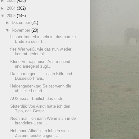
►
2005
(438)
►
2004
(302)
▼
2003
(146)
►
Dezember
(21)
▼
November
(20)
besser Immerhin scheint das nun zu
Ende zu sein. I...
fies Wer weiß, wie das nun wieder
kommt, jedenfall...
Klone Vortragsreise. Anstrengend
und anregend zugl...
Da ich morgen... ... nach Köln und
Düsseldorf fahr...
Heldengedenktag Selbst wenn die
offizielle Lesart ...
AUS isses. Endlich das erste.
Sloterdijk Von Arndt hatte ich den
Tipp, das Gespr...
Noch mal Hohmann Wenn sich in der
brandeins-Liste ...
Hohmann Allmählich lohnen sich
Zusammenstellungen ...