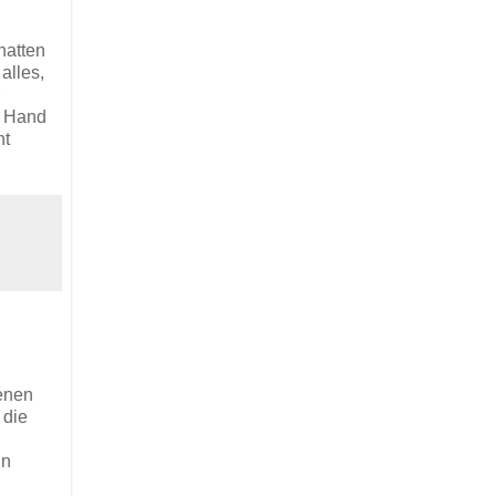
hatten
alles,
r Hand
ht
denen
 die
in