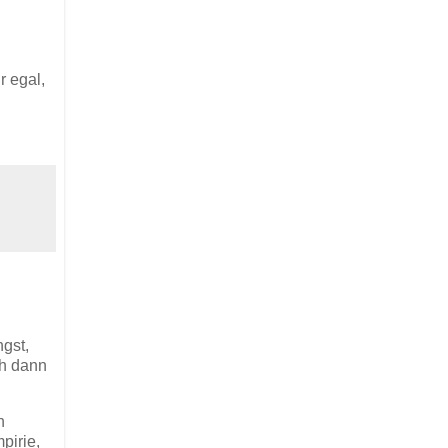
r egal,
gst,
ch dann
h
pirie,