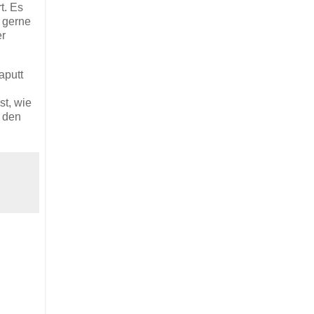
t. Es
, gerne
er
aputt
st, wie
n den