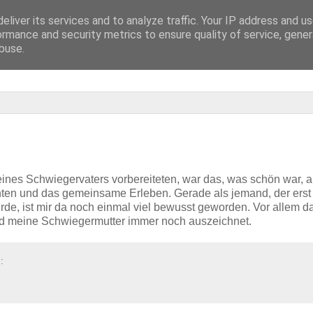
eliver its services and to analyze traffic. Your IP address and u
ormance and security metrics to ensure quality of service, gene
buse.
eines Schwiegervaters vorbereiteten, war das, was schön war, 
hten und das gemeinsame Erleben. Gerade als jemand, der erst 
e, ist mir da noch einmal viel bewusst geworden. Vor allem d
d meine Schwiegermutter immer noch auszeichnet.
: