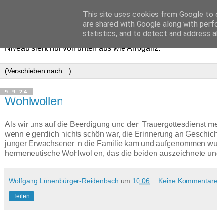
This site uses cookies from Google to d
Haltungsturnen
are shared with Google along with perf
statistics, and to detect and address a
Niveau sieht nur von unten aus wie Arroganz.
9.9.24
Wohlwollen
Als wir uns auf die Beerdigung und den Trauergottesdienst m
wenn eigentlich nichts schön war, die Erinnerung an Geschic
junger Erwachsener in die Familie kam und aufgenommen wurd
hermeneutische Wohlwollen, das die beiden auszeichnete un
Wolfgang Lünenbürger-Reidenbach
um
10:06
Keine Kommentare
Teilen