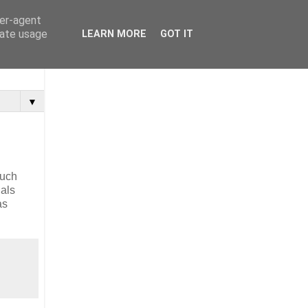
ser-agent
rate usage
LEARN MORE
GOT IT
▼
auch
als
as