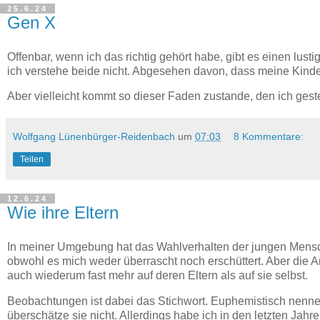
25.6.24
Gen X
Offenbar, wenn ich das richtig gehört habe, gibt es einen lusti
ich verstehe beide nicht. Abgesehen davon, dass meine Kinde
Aber vielleicht kommt so dieser Faden zustande, den ich gest
Wolfgang Lünenbürger-Reidenbach
um
07:03
8 Kommentare:
Teilen
12.6.24
Wie ihre Eltern
In meiner Umgebung hat das Wahlverhalten der jungen Mensch
obwohl es mich weder überrascht noch erschüttert. Aber die
auch wiederum fast mehr auf deren Eltern als auf sie selbst.
Beobachtungen ist dabei das Stichwort. Euphemistisch nenne 
überschätze sie nicht. Allerdings habe ich in den letzten Jah