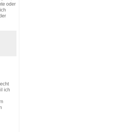
nte oder
ich
der
lecht
l ich
rn
m