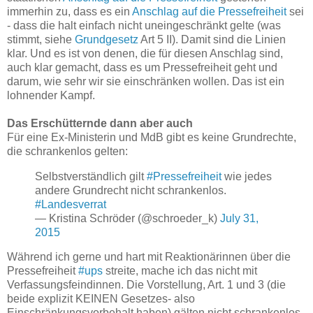
immerhin zu, dass es ein
Anschlag auf die Pressefreiheit
sei
- dass die halt einfach nicht uneingeschränkt gelte (was
stimmt, siehe
Grundgesetz
Art 5 II). Damit sind die Linien
klar. Und es ist von denen, die für diesen Anschlag sind,
auch klar gemacht, dass es um Pressefreiheit geht und
darum, wie sehr wir sie einschränken wollen. Das ist ein
lohnender Kampf.
Das Erschütternde dann aber auch
Für eine Ex-Ministerin und MdB gibt es keine Grundrechte,
die schrankenlos gelten:
Selbstverständlich gilt
#Pressefreiheit
wie jedes
andere Grundrecht nicht schrankenlos.
#Landesverrat
— Kristina Schröder (@schroeder_k)
July 31,
2015
Während ich gerne und hart mit Reaktionärinnen über die
Pressefreiheit
#ups
streite, mache ich das nicht mit
Verfassungsfeindinnen. Die Vorstellung, Art. 1 und 3 (die
beide explizit KEINEN Gesetzes- also
Einschränkungsvorbehalt haben) gälten nicht schrankenlos,