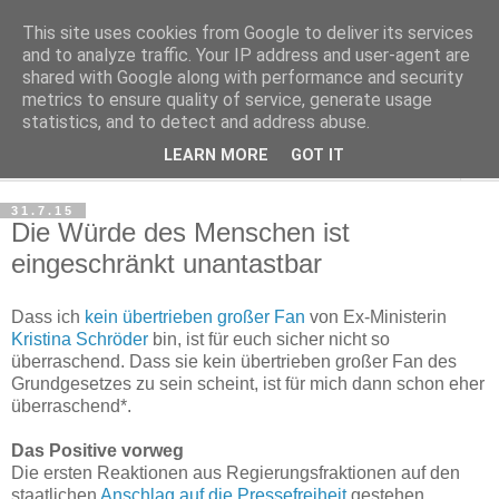
This site uses cookies from Google to deliver its services
Haltungsturnen
and to analyze traffic. Your IP address and user-agent are
shared with Google along with performance and security
metrics to ensure quality of service, generate usage
Niveau sieht nur von unten aus wie Arroganz.
statistics, and to detect and address abuse.
LEARN MORE
GOT IT
▼
31.7.15
Die Würde des Menschen ist
eingeschränkt unantastbar
Dass ich
kein übertrieben großer Fan
von Ex-Ministerin
Kristina Schröder
bin, ist für euch sicher nicht so
überraschend. Dass sie kein übertrieben großer Fan des
Grundgesetzes zu sein scheint, ist für mich dann schon eher
überraschend*.
Das Positive vorweg
Die ersten Reaktionen aus Regierungsfraktionen auf den
staatlichen
Anschlag auf die Pressefreiheit
gestehen