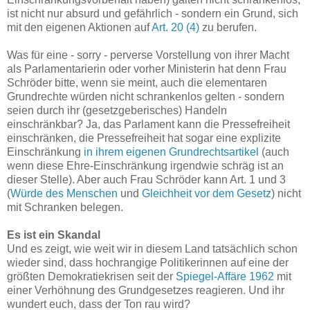
ist nicht nur absurd und gefährlich - sondern ein Grund, sich
mit den eigenen Aktionen auf
Art. 20 (4)
zu berufen.
Was für eine - sorry - perverse Vorstellung von ihrer Macht
als Parlamentarierin oder vorher Ministerin hat denn Frau
Schröder bitte, wenn sie meint, auch die elementaren
Grundrechte würden nicht schrankenlos gelten - sondern
seien durch ihr (gesetzgeberisches) Handeln
einschränkbar? Ja, das Parlament kann die Pressefreiheit
einschränken, die Pressefreiheit hat sogar eine explizite
Einschränkung
in ihrem eigenen Grundrechtsartikel
(auch
wenn diese Ehre-Einschränkung irgendwie schräg ist an
dieser Stelle). Aber auch Frau Schröder kann Art. 1 und 3
(
Würde des Menschen
und
Gleichheit vor dem Gesetz
) nicht
mit Schranken belegen.
Es ist ein Skandal
Und es zeigt, wie weit wir in diesem Land tatsächlich schon
wieder sind, dass hochrangige Politikerinnen auf eine der
größten Demokratiekrisen seit der
Spiegel-Affäre 1962
mit
einer Verhöhnung des Grundgesetzes reagieren. Und ihr
wundert euch, dass der Ton rau wird?