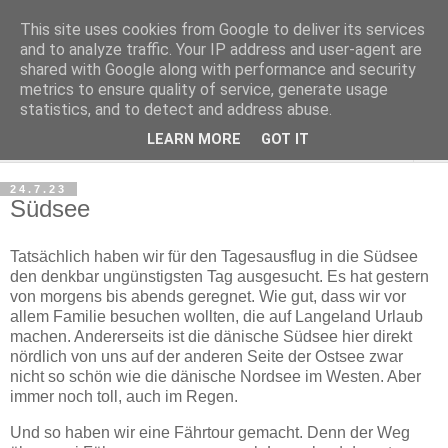
This site uses cookies from Google to deliver its services
Haltungsturnen
and to analyze traffic. Your IP address and user-agent are
shared with Google along with performance and security
metrics to ensure quality of service, generate usage
Niveau sieht nur von unten aus wie Arroganz.
statistics, and to detect and address abuse.
LEARN MORE
GOT IT
▼
24.7.23
Südsee
Tatsächlich haben wir für den Tagesausflug in die Südsee
den denkbar ungünstigsten Tag ausgesucht. Es hat gestern
von morgens bis abends geregnet. Wie gut, dass wir vor
allem Familie besuchen wollten, die auf Langeland Urlaub
machen. Andererseits ist die dänische Südsee hier direkt
nördlich von uns auf der anderen Seite der Ostsee zwar
nicht so schön wie die dänische Nordsee im Westen. Aber
immer noch toll, auch im Regen.
Und so haben wir eine Fährtour gemacht. Denn der Weg