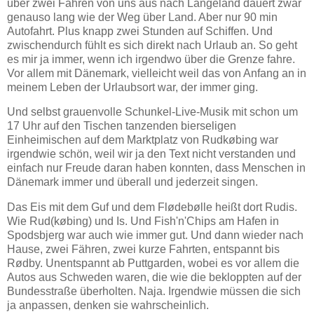
über zwei Fähren von uns aus nach Langeland dauert zwar
genauso lang wie der Weg über Land. Aber nur 90 min
Autofahrt. Plus knapp zwei Stunden auf Schiffen. Und
zwischendurch fühlt es sich direkt nach Urlaub an. So geht
es mir ja immer, wenn ich irgendwo über die Grenze fahre.
Vor allem mit Dänemark, vielleicht weil das von Anfang an in
meinem Leben der Urlaubsort war, der immer ging.
Und selbst grauenvolle Schunkel-Live-Musik mit schon um
17 Uhr auf den Tischen tanzenden bierseligen
Einheimischen auf dem Marktplatz von Rudkøbing war
irgendwie schön, weil wir ja den Text nicht verstanden und
einfach nur Freude daran haben konnten, dass Menschen in
Dänemark immer und überall und jederzeit singen.
Das Eis mit dem Guf und dem Flødebølle heißt dort Rudis.
Wie Rud(købing) und Is. Und Fish'n'Chips am Hafen in
Spodsbjerg war auch wie immer gut. Und dann wieder nach
Hause, zwei Fähren, zwei kurze Fahrten, entspannt bis
Rødby. Unentspannt ab Puttgarden, wobei es vor allem die
Autos aus Schweden waren, die wie die bekloppten auf der
Bundesstraße überholten. Naja. Irgendwie müssen die sich
ja anpassen, denken sie wahrscheinlich.