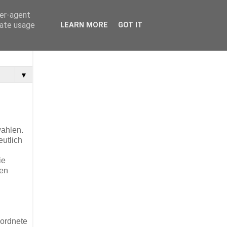
ser-agent
rate usage
LEARN MORE
GOT IT
▼
wahlen.
eutlich
ie
den
eordnete