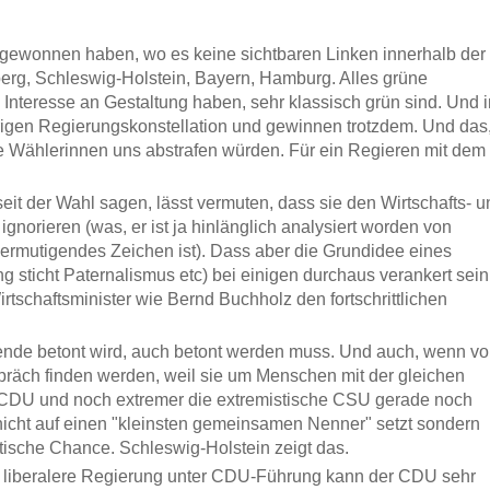
 gewonnen haben, wo es keine sichtbaren Linken innerhalb der
berg, Schleswig-Holstein, Bayern, Hamburg. Alles grüne
eresse an Gestaltung haben, sehr klassisch grün sind. Und i
erigen Regierungskonstellation und gewinnen trotzdem. Und das
 Wählerinnen uns abstrafen würden. Für ein Regieren mit dem
t der Wahl sagen, lässt vermuten, dass sie den Wirtschafts- u
norieren (was, er ist ja hinlänglich analysiert worden von
 ermutigendes Zeichen ist). Dass aber die Grundidee eines
ng sticht Paternalismus etc) bei einigen durchaus verankert sein
rtschaftsminister wie Bernd Buchholz den fortschrittlichen
nende betont wird, auch betont werden muss. Und auch, wenn vo
spräch finden werden, weil sie um Menschen mit der gleichen
 CDU und noch extremer die extremistische CSU gerade noch
nicht auf einen "kleinsten gemeinsamen Nenner" setzt sondern
tische Chance. Schleswig-Holstein zeigt das.
e, liberalere Regierung unter CDU-Führung kann der CDU sehr