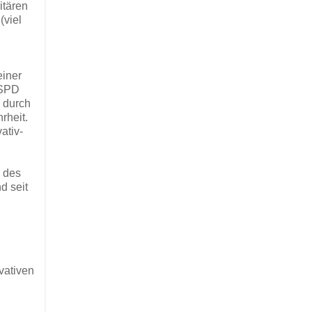
itären
(viel
einer
 SPD
r durch
rheit.
ativ-
n des
d seit
vativen