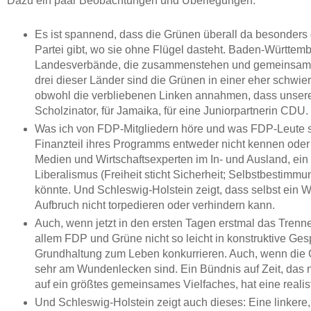
Dazu ein paar Beobachtungen und Überlegungen:
Es ist spannend, dass die Grünen überall da besonders
Partei gibt, wo sie ohne Flügel dasteht. Baden-Württem
Landesverbände, die zusammenstehen und gemeinsam Int
drei dieser Länder sind die Grünen in einer eher schwi
obwohl die verbliebenen Linken annahmen, dass unsere
Scholzinator, für Jamaika, für eine Juniorpartnerin CDU.
Was ich von FDP-Mitgliedern höre und was FDP-Leute sei
Finanzteil ihres Programms entweder nicht kennen oder ig
Medien und Wirtschaftsexperten im In- und Ausland, ein
Liberalismus (Freiheit sticht Sicherheit; Selbstbestimmu
könnte. Und Schleswig-Holstein zeigt, dass selbst ein Wi
Aufbruch nicht torpedieren oder verhindern kann.
Auch, wenn jetzt in den ersten Tagen erstmal das Tren
allem FDP und Grüne nicht so leicht in konstruktive Ge
Grundhaltung zum Leben konkurrieren. Auch, wenn die
sehr am Wundenlecken sind. Ein Bündnis auf Zeit, das 
auf ein größtes gemeinsames Vielfaches, hat eine realis
Und Schleswig-Holstein zeigt auch dieses: Eine linker