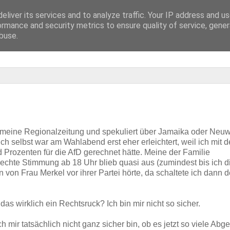
eliver its services and to analyze traffic. Your IP address and u
ormance and security metrics to ensure quality of service, gene
buse.
lt meine Regionalzeitung und spekuliert über Jamaika oder Neu
ch selbst war am Wahlabend erst eher erleichtert, weil ich mit d
Prozenten für die AfD gerechnet hätte. Meine der Familie
echte Stimmung ab 18 Uhr blieb quasi aus (zumindest bis ich d
von Frau Merkel vor ihrer Partei hörte, da schaltete ich dann 
 das wirklich ein Rechtsruck? Ich bin mir nicht so sicher.
ich mir tatsächlich nicht ganz sicher bin, ob es jetzt so viele Abg