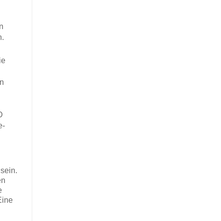
n
n.
ie
nn
"
D
e-
sein.
en
e
Eine