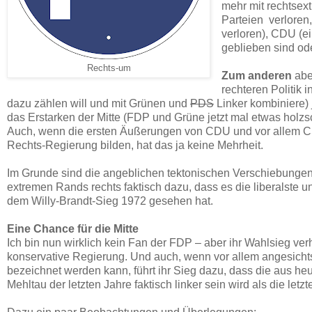
mehr mit rechtsext
Parteien verloren,
verloren), CDU (ei
geblieben sind ode
Rechts-um
Zum anderen
aber
rechteren Politik
dazu zählen will und mit Grünen und
PDS
Linker kombiniere) 
das Erstarken der Mitte (FDP und Grüne jetzt mal etwas holzsc
Auch, wenn die ersten Äußerungen von CDU und vor allem CSU
Rechts-Regierung bilden, hat das ja keine Mehrheit.
Im Grunde sind die angeblichen tektonischen Verschiebungen m
extremen Rands rechts faktisch dazu, dass es die liberalste u
dem Willy-Brandt-Sieg 1972 gesehen hat.
Eine Chance für die Mitte
Ich bin nun wirklich kein Fan der FDP – aber ihr Wahlsieg ver
konservative Regierung. Und auch, wenn vor allem angesichts
bezeichnet werden kann, führt ihr Sieg dazu, dass die aus he
Mehltau der letzten Jahre faktisch linker sein wird als die letzt