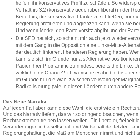
helfen, ihr konservatives Profil zu schärfen. So widerspr
Verhältnis 3:2 (konservativ gegenüber liberal) in der R
Bedürfnis, die konservative Flanke zu schließen, nur nut
Regierung profilieren und abgrenzen kann, wenn sie bere
Und wenn Merkel den Parteivorsitz abgibt und der Partei
Die SPD hat sich, so scheint mir, auch jetzt wieder verz
mit dem Gang in die Opposition eine Links-Mitte-Alterna
der deutlich linkeren, liberaleren Regierung haben. Wenn
kann sie sich im Grunde nur als Alternative positionieren
Papier ihrer Programme zumindest, bereits die Linke. U
wirklich eine Chance? Ich wünsche es ihr, bleibe aber 
im Grunde nur die Wahl zwischen vollständiger Marginali
Radikalisierung (wie in diesen Ländern durch andere Par
Das Neue Narrativ
Auf jeden Fall aber kann diese Wahl, die erst wie ein Rechtsru
Und das Narrativ liefern, das wir so dringend brauchen, wenn 
Rechtsextremen treiben lassen wollen. Ein liberaler, freiheitl
Veränderungen in Gesellschaft und Wirtschaft der letzten Jah
Regierungshaltung, die Maß am Menschen nimmt und nicht 