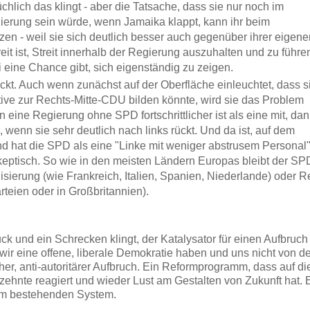
üchlich das klingt - aber die Tatsache, dass sie nur noch im
egierung sein würde, wenn Jamaika klappt, kann ihr beim
zen - weil sie sich deutlich besser auch gegenüber ihrer eigene
it ist, Streit innerhalb der Regierung auszuhalten und zu führe
 eine Chance gibt, sich eigenständig zu zeigen.
ockt. Auch wenn zunächst auf der Oberfläche einleuchtet, dass s
tive zur Rechts-Mitte-CDU bilden könnte, wird sie das Problem
 eine Regierung ohne SPD fortschrittlicher ist als eine mit, da
, wenn sie sehr deutlich nach links rückt. Und da ist, auf dem
nd hat die SPD als eine "Linke mit weniger abstrusem Personal
skeptisch. So wie in den meisten Ländern Europas bleibt der SP
sierung (wie Frankreich, Italien, Spanien, Niederlande) oder R
teien oder in Großbritannien).
ck und ein Schrecken klingt, der Katalysator für einen Aufbruch 
wir eine offene, liberale Demokratie haben und uns nicht von d
icher, anti-autoritärer Aufbruch. Ein Reformprogramm, dass auf di
rzehnte reagiert und wieder Lust am Gestalten von Zukunft hat. 
am bestehenden System.