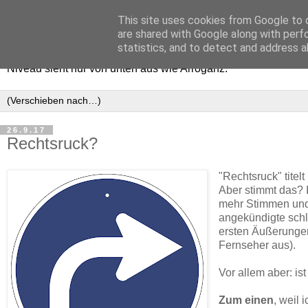
This site uses cookies from Google to d
Haltungsturnen
are shared with Google along with perf
statistics, and to detect and address a
Niveau sieht nur von unten aus wie Arroganz.
26.9.17
Rechtsruck?
"Rechtsruck" tite
Aber stimmt das? I
mehr Stimmen und 
angekündigte schl
ersten Äußerungen 
Fernseher aus).
Vor allem aber: ist
Zum einen
, weil 