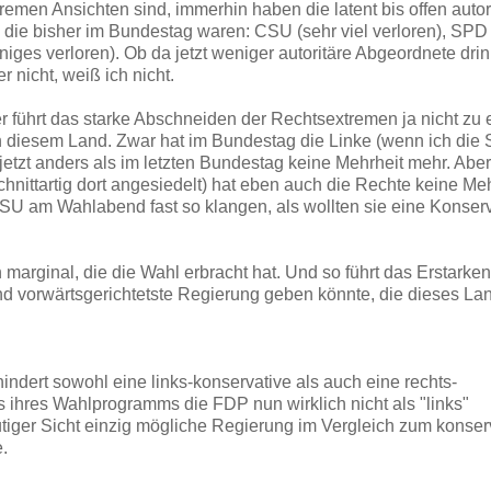
remen Ansichten sind, immerhin haben die latent bis offen autor
 die bisher im Bundestag waren: CSU (sehr viel verloren), SPD 
niges verloren). Ob da jetzt weniger autoritäre Abgeordnete drin
r nicht, weiß ich nicht.
 führt das starke Abschneiden der Rechtsextremen ja nicht zu 
 in diesem Land. Zwar hat im Bundestag die Linke (wenn ich die
jetzt anders als im letzten Bundestag keine Mehrheit mehr. Abe
hnittartig dort angesiedelt) hat eben auch die Rechte keine Meh
 am Wahlabend fast so klangen, als wollten sie eine Konserv
arginal, die die Wahl erbracht hat. Und so führt das Erstarke
nd vorwärtsgerichtetste Regierung geben könnte, die dieses Lan
hindert sowohl eine links-konservative als auch eine rechts-
 ihres Wahlprogramms die FDP nun wirklich nicht als "links"
utiger Sicht einzig mögliche Regierung im Vergleich zum konser
e.