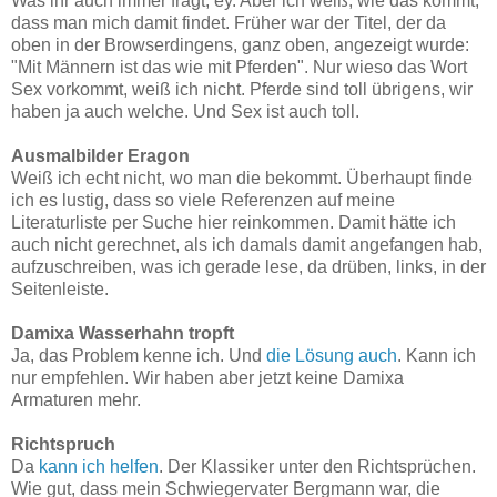
Was ihr auch immer fragt, ey. Aber ich weiß, wie das kommt,
dass man mich damit findet. Früher war der Titel, der da
oben in der Browserdingens, ganz oben, angezeigt wurde:
"Mit Männern ist das wie mit Pferden". Nur wieso das Wort
Sex vorkommt, weiß ich nicht. Pferde sind toll übrigens, wir
haben ja auch welche. Und Sex ist auch toll.
Ausmalbilder Eragon
Weiß ich echt nicht, wo man die bekommt. Überhaupt finde
ich es lustig, dass so viele Referenzen auf meine
Literaturliste per Suche hier reinkommen. Damit hätte ich
auch nicht gerechnet, als ich damals damit angefangen hab,
aufzuschreiben, was ich gerade lese, da drüben, links, in der
Seitenleiste.
Damixa Wasserhahn tropft
Ja, das Problem kenne ich. Und
die Lösung auch
. Kann ich
nur empfehlen. Wir haben aber jetzt keine Damixa
Armaturen mehr.
Richtspruch
Da
kann ich helfen
. Der Klassiker unter den Richtsprüchen.
Wie gut, dass mein Schwiegervater Bergmann war, die