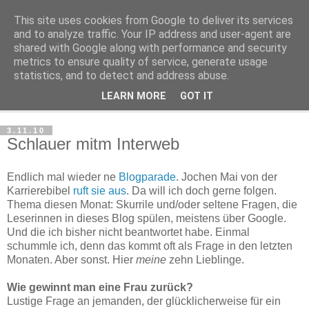
This site uses cookies from Google to deliver its services
Haltungsturnen
and to analyze traffic. Your IP address and user-agent are
shared with Google along with performance and security
metrics to ensure quality of service, generate usage
Niveau sieht nur von unten aus wie Arroganz.
statistics, and to detect and address abuse.
LEARN MORE
GOT IT
▼
3.11.10
Schlauer mitm Interweb
Endlich mal wieder ne
Blogparade
. Jochen Mai von der
Karrierebibel
ruft sie aus
. Da will ich doch gerne folgen.
Thema diesen Monat: Skurrile und/oder seltene Fragen, die
Leserinnen in dieses Blog spülen, meistens über Google.
Und die ich bisher nicht beantwortet habe. Einmal
schummle ich, denn das kommt oft als Frage in den letzten
Monaten. Aber sonst. Hier
meine
zehn Lieblinge.
Wie gewinnt man eine Frau zurück?
Lustige Frage an jemanden, der glücklicherweise für ein