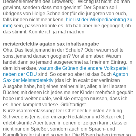
Bedienelementen des Browsers): "Wichtig ist nicht, ob man
gewinnt, sondern dass man gewinnt" Der Spruch soll
übrigens von Helge Schneider (für die jüngeren von euch,
falls ihr den nicht mehr kenn,
hier ist der Wikipediaeintrag zu
ihm
) sein, passen könnte es. Ich hab aber nie gegoogelt, ob
das stimmt. Könnte ich ja mal machen.
meisterdetektiv agaton sax inhaltsangabe
Oha. Das liest jemand in der Schule? Oder warum sollte
sonst jemand danach googlen? Vor allem aber: Warum
landet dann so jemand ausgerechnet auf meinem Eintrag, in
dem ich erkläre,
warum die Grünen die andere Volkspartei
neben der CDU
sind. So oder so aber ist das Buch
Agaton
Sax der Meisterdetektiv
(das ich in exakt der verlinkten
Ausgabe habe, ha!) eines meiner aller, aller, aller liebsten
Bücher, mit denen ich jedes meiner Kinder mehrfach gequält
habe und weiter quäle, weil sie ertragen müssen, dass ich
es ihnen komplett vorlese. Größtartigst.
Kurzzusammenfassung: Der Chef der kleinsten Zeitung
Schwedens (er ist der einzige Redakteur und Setzer etc)
erlebt skurrile Abenteuer, in denen er zeigen kann, dass er
nicht nur ein Spießer, sondern auch ein Sprach- und
Kampfkünstler ist und so weiter. Die Bösen haben immer so