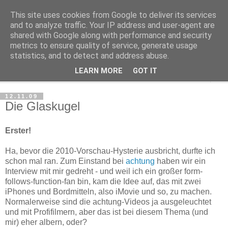
This site uses cookies from Google to deliver its services
Haltungsturnen
and to analyze traffic. Your IP address and user-agent are
shared with Google along with performance and security
metrics to ensure quality of service, generate usage
Niveau sieht nur von unten aus wie Arroganz.
statistics, and to detect and address abuse.
LEARN MORE
GOT IT
▼
12.11.09
Die Glaskugel
Erster!
Ha, bevor die 2010-Vorschau-Hysterie ausbricht, durfte ich
schon mal ran. Zum Einstand bei
achtung
haben wir ein
Interview mit mir gedreht - und weil ich ein großer form-
follows-function-fan bin, kam die Idee auf, das mit zwei
iPhones und Bordmitteln, also iMovie und so, zu machen.
Normalerweise sind die achtung-Videos ja ausgeleuchtet
und mit Profifilmern, aber das ist bei diesem Thema (und
mir) eher albern, oder?