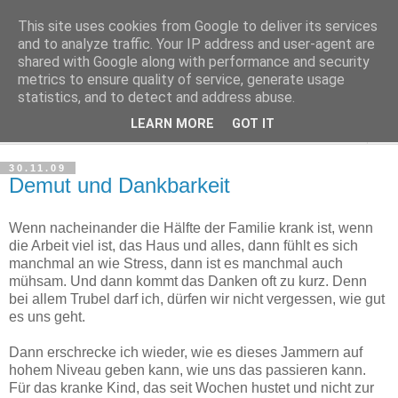
This site uses cookies from Google to deliver its services
Haltungsturnen
and to analyze traffic. Your IP address and user-agent are
shared with Google along with performance and security
metrics to ensure quality of service, generate usage
Niveau sieht nur von unten aus wie Arroganz.
statistics, and to detect and address abuse.
LEARN MORE
GOT IT
▼
30.11.09
Demut und Dankbarkeit
Wenn nacheinander die Hälfte der Familie krank ist, wenn
die Arbeit viel ist, das Haus und alles, dann fühlt es sich
manchmal an wie Stress, dann ist es manchmal auch
mühsam. Und dann kommt das Danken oft zu kurz. Denn
bei allem Trubel darf ich, dürfen wir nicht vergessen, wie gut
es uns geht.
Dann erschrecke ich wieder, wie es dieses Jammern auf
hohem Niveau geben kann, wie uns das passieren kann.
Für das kranke Kind, das seit Wochen hustet und nicht zur