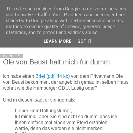
This site uses cookies from Google to deliver its services
Haltungsturnen
and to analyze traffic. Your IP address and user-agent are
shared with Google along with performance and security
metrics to ensure quality of service, generate usage
Niveau sieht nur von unten aus wie Arroganz.
statistics, and to detect and address abuse.
LEARN MORE
GOT IT
▼
27.9.07
Ole von Beust hält mich für dumm
Ich habe einen
Brief (pdf, 44 kb)
von dem Privatmann Ole
von Beust bekommen, der angeblich genau im selben Haus
wohnt wie die Hamburger CDU. Lustig oder?
Und in diesem sagt er sinngemäß:
Lieber Herr Haltungsturner,
tut mir leid, aber Sie sind echt so dumm, dass ich
Ihnen einfach mal einen vom Pferd erzählen
werde, denn das werden sie nicht merken.