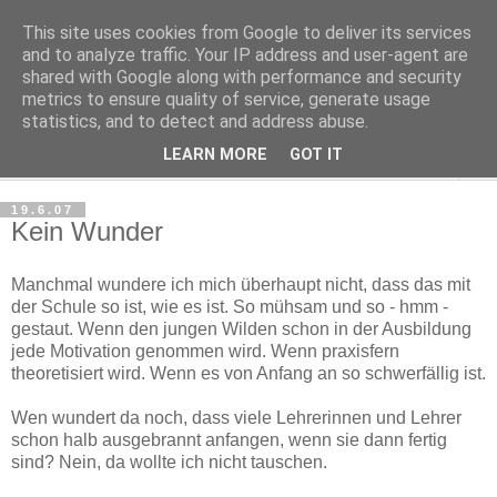
This site uses cookies from Google to deliver its services
Haltungsturnen
and to analyze traffic. Your IP address and user-agent are
shared with Google along with performance and security
metrics to ensure quality of service, generate usage
Niveau sieht nur von unten aus wie Arroganz.
statistics, and to detect and address abuse.
LEARN MORE
GOT IT
▼
19.6.07
Kein Wunder
Manchmal wundere ich mich überhaupt nicht, dass das mit
der Schule so ist, wie es ist. So mühsam und so - hmm -
gestaut. Wenn den jungen Wilden schon in der Ausbildung
jede Motivation genommen wird. Wenn praxisfern
theoretisiert wird. Wenn es von Anfang an so schwerfällig ist.
Wen wundert da noch, dass viele Lehrerinnen und Lehrer
schon halb ausgebrannt anfangen, wenn sie dann fertig
sind? Nein, da wollte ich nicht tauschen.