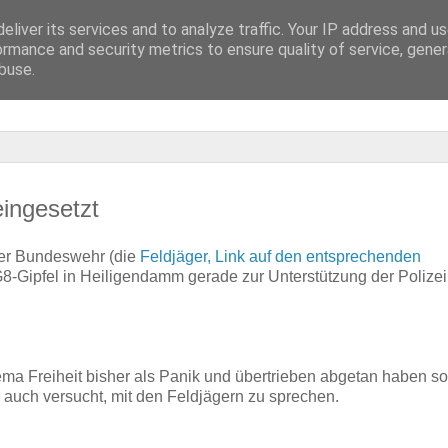
eliver its services and to analyze traffic. Your IP address and u
ormance and security metrics to ensure quality of service, gene
buse.
ingesetzt
 der Bundeswehr (die
Feldjäger, Link auf den entsprechenden
G8-Gipfel in Heiligendamm gerade zur Unterstützung der Polizei
 Freiheit bisher als Panik und übertrieben abgetan haben sol
r auch versucht, mit den Feldjägern zu sprechen.