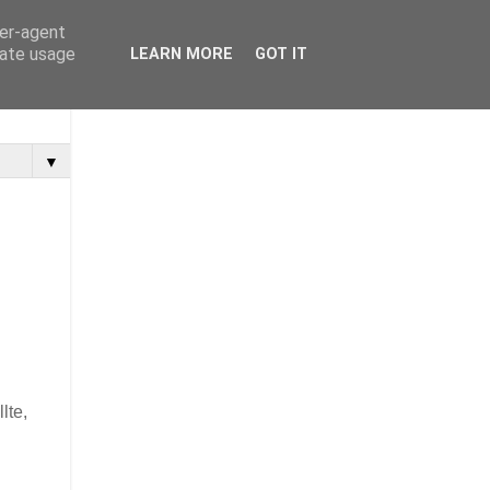
ser-agent
rate usage
LEARN MORE
GOT IT
▼
lte,