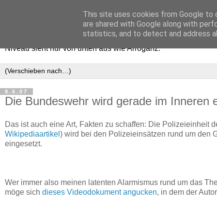
This site uses cookies from Google to d
Haltungsturnen
are shared with Google along with perf
statistics, and to detect and address a
Niveau sieht nur von unten aus wie Arroganz.
8.6.07
Die Bundeswehr wird gerade im Inneren e
Das ist auch eine Art, Fakten zu schaffen: Die Polizeieinheit
Wikipediaartikel
) wird bei den Polizeieinsätzen rund um den 
eingesetzt.
Wer immer also meinen latenten Alarmismus rund um das Thema
möge sich
dieses Videodokument angucken
, in dem der Auto