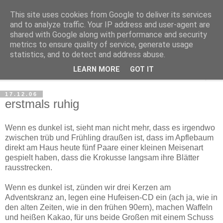
This site uses cookies from Google to deliver its services
Haltungsturnen
and to analyze traffic. Your IP address and user-agent are
shared with Google along with performance and security
metrics to ensure quality of service, generate usage
Niveau sieht nur von unten aus wie Arroganz.
statistics, and to detect and address abuse.
LEARN MORE
GOT IT
▼
17.12.06
erstmals ruhig
Wenn es dunkel ist, sieht man nicht mehr, dass es irgendwo
zwischen trüb und Frühling draußen ist, dass im Apflebaum
direkt am Haus heute fünf Paare einer kleinen Meisenart
gespielt haben, dass die Krokusse langsam ihre Blätter
rausstrecken.
Wenn es dunkel ist, zünden wir drei Kerzen am
Adventskranz an, legen eine Hufeisen-CD ein (ach ja, wie in
den alten Zeiten, wie in den frühen 90ern), machen Waffeln
und heißen Kakao, für uns beide Großen mit einem Schuss