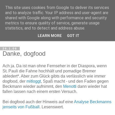
This site uses cookies from Google to deliver its services
Haltungsturnen
and to analyze traffic. Your IP address and user-agent are
shared with Google along with performance and security
metrics to ensure quality of service, generate usage
Niveau sieht nur von unten aus wie Arroganz.
statistics, and to detect and address abuse.
LEARN MORE
GOT IT
▼
26.1.06
Danke, dogfood
Ach ja. Da ist man ohne Fernseher in der Diaspora, wenn
St. Pauli die Fahne hochhält und pomadige Bremer
abledert*. Aber zum Glück gibts da verlässlich wie immer
dogfood, der
mitloggt
, Spaß macht - und den Faden gegen
Beckmann wieder aufnimmt, den
Menotti
dann wieder hat
fallen lassen nach einem ersten Versuch.
Bei dogfood auch der Hinweis auf eine
Analyse Beckmanns
jenseits von Fußball
. Lesenswert.