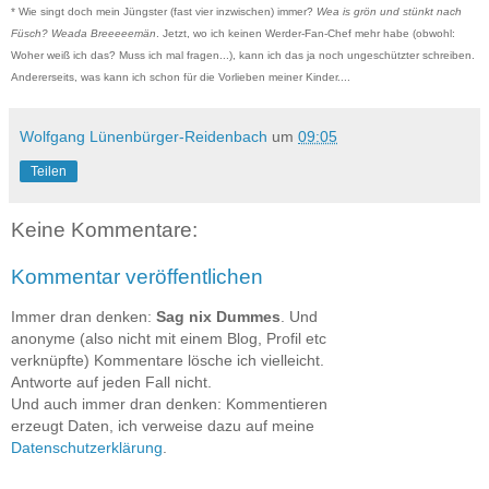
* Wie singt doch mein Jüngster (fast vier inzwischen) immer?
Wea is grön und stünkt nach
Füsch? Weada Breeeeemän
. Jetzt, wo ich keinen Werder-Fan-Chef mehr habe (obwohl:
Woher weiß ich das? Muss ich mal fragen...), kann ich das ja noch ungeschützter schreiben.
Andererseits, was kann ich schon für die Vorlieben meiner Kinder....
Wolfgang Lünenbürger-Reidenbach
um
09:05
Teilen
Keine Kommentare:
Kommentar veröffentlichen
Immer dran denken:
Sag nix Dummes
. Und
anonyme (also nicht mit einem Blog, Profil etc
verknüpfte) Kommentare lösche ich vielleicht.
Antworte auf jeden Fall nicht.
Und auch immer dran denken: Kommentieren
erzeugt Daten, ich verweise dazu auf meine
Datenschutzerklärung
.