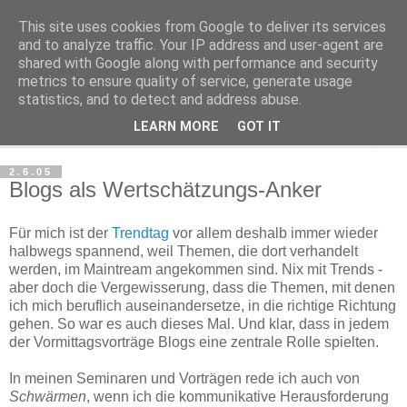
This site uses cookies from Google to deliver its services
Haltungsturnen
and to analyze traffic. Your IP address and user-agent are
shared with Google along with performance and security
metrics to ensure quality of service, generate usage
Niveau sieht nur von unten aus wie Arroganz.
statistics, and to detect and address abuse.
LEARN MORE
GOT IT
▼
2.6.05
Blogs als Wertschätzungs-Anker
Für mich ist der
Trendtag
vor allem deshalb immer wieder
halbwegs spannend, weil Themen, die dort verhandelt
werden, im Maintream angekommen sind. Nix mit Trends -
aber doch die Vergewisserung, dass die Themen, mit denen
ich mich beruflich auseinandersetze, in die richtige Richtung
gehen. So war es auch dieses Mal. Und klar, dass in jedem
der Vormittagsvorträge Blogs eine zentrale Rolle spielten.
In meinen Seminaren und Vorträgen rede ich auch von
Schwärmen
, wenn ich die kommunikative Herausforderung