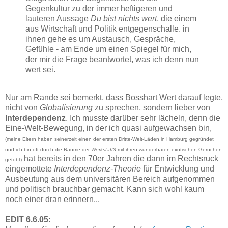
Gegenkultur zu der immer heftigeren und
lauteren Aussage
Du bist nichts wert
, die einem
aus Wirtschaft und Politik entgegenschalle. in
ihnen gehe es um Austausch, Gespräche,
Gefühle - am Ende um einen Spiegel für mich,
der mir die Frage beantwortet, was ich denn nun
wert sei.
Nur am Rande sei bemerkt, dass Bosshart Wert darauf legte,
nicht von
Globalisierung
zu sprechen, sondern lieber von
Interdependenz
. Ich musste darüber sehr lächeln, denn die
Eine-Welt-Bewegung, in der ich quasi aufgewachsen bin,
(meine Eltern haben seinerzeit einen der ersten Dritte-Welt-Läden in Hamburg gegründet
und ich bin oft durch die Räume der
Werkstatt3
mit ihren wunderbaren exotischen Gerüchen
hat bereits in den 70er Jahren die dann im Rechtsruck
getobt)
eingemottete
Interdependenz-Theorie
für Entwicklung und
Ausbeutung aus dem universitären Bereich aufgenommen
und politisch brauchbar gemacht. Kann sich wohl kaum
noch einer dran erinnern...
EDIT 6.6.05: