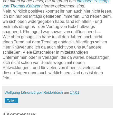
Vor allem für die Leser, die aufgrund des
famosen Postings
von Thomas Knüwer
hierher gekommen sind:
Nein, wirklich positives konntet ihr nun auch hier nicht lesen.
Ich bin nur bis Mittags geblieben immerhin. Und neben dem,
wa sich oben widergegeben habe, fand ich allein - und
erstmals übrigens - den Vortrag von Bolz halbwegs
spannend. Rheingold war sowas von enttäuschend.....
Wie oben gesagt: Ich habe in all den Jahren noch nicht
einen Trend auf dem Trendtag entdeckt. Allerdings sollten
Herr Knüwer und ich da auch nicht von uns auf andere
schließen: Viele Entscheider in mittelständigen
Unternehmen oder in Verlagen, die da waren, beschäftigen
sich nicht schon von Berufs wegen mit neuen
Entwicklungen - und für vielen von ihnen ist vieles auf
diesen Tagen dann auch wirklich neu. Und das ist doch
fein...
Wolfgang Lünenbürger-Reidenbach
um
17:01
Teilen
4 Kommentare: