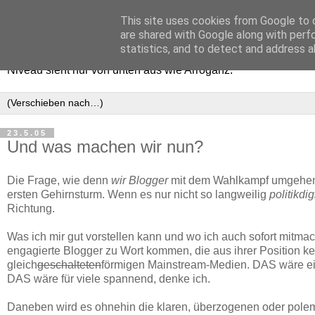
This site uses cookies from Google to d
Haltungsturnen
are shared with Google along with perf
statistics, and to detect and address a
Niveau sieht nur von unten aus wie Arroganz.
23.5.05
Und was machen wir nun?
Die Frage, wie denn
wir Blogger
mit dem Wahlkampf umgehen w
ersten Gehirnsturm. Wenn es nur nicht so langweilig
politikdig
Richtung.
Was ich mir gut vorstellen kann und wo ich auch sofort mitmac
engagierte Blogger zu Wort kommen, die aus ihrer Position k
gleich
geschalteten
förmigen Mainstream-Medien. DAS wäre ein
DAS wäre für viele spannend, denke ich.
Daneben wird es ohnehin die klaren, überzogenen oder polem