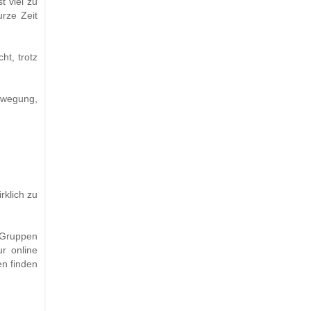
t viel zu
urze Zeit
t, trotz
bewegung,
rklich zu
 Gruppen
ur online
en finden