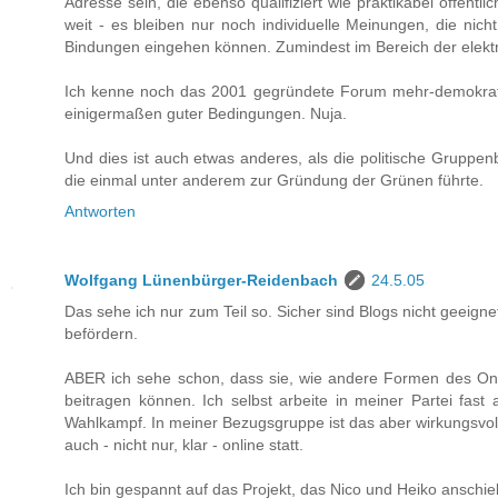
Adresse sein, die ebenso qualifiziert wie praktikabel öffentli
weit - es bleiben nur noch individuelle Meinungen, die nicht
Bindungen eingehen können. Zumindest im Bereich der elekt
Ich kenne noch das 2001 gegründete Forum mehr-demokratie-
einigermaßen guter Bedingungen. Nuja.
Und dies ist auch etwas anderes, als die politische Gruppe
die einmal unter anderem zur Gründung der Grünen führte.
Antworten
Wolfgang Lünenbürger-Reidenbach
24.5.05
Das sehe ich nur zum Teil so. Sicher sind Blogs nicht geeignet,
befördern.
ABER ich sehe schon, dass sie, wie andere Formen des On
beitragen können. Ich selbst arbeite in meiner Partei fast
Wahlkampf. In meiner Bezugsgruppe ist das aber wirkungsvol
auch - nicht nur, klar - online statt.
Ich bin gespannt auf das Projekt, das Nico und Heiko anschie