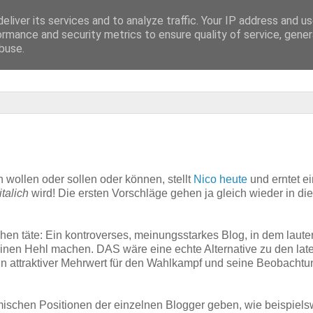
eliver its services and to analyze traffic. Your IP address and u
ormance and security metrics to ensure quality of service, gene
buse.
ollen oder sollen oder können, stellt
Nico heute
und erntet e
italich
wird! Die ersten Vorschläge gehen ja gleich wieder in die
hen täte: Ein kontroverses, meinungsstarkes Blog, in dem laute
einen Hehl machen. DAS wäre eine echte Alternative zu den lat
 attraktiver Mehrwert für den Wahlkampf und seine Beobachtu
ischen Positionen der einzelnen Blogger geben, wie beispiels