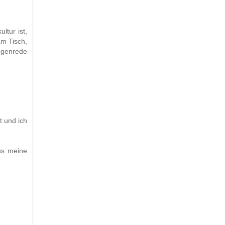
ltur ist,
am Tisch,
egenrede
t und ich
us meine