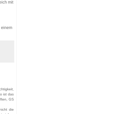
eich mit
, einem
htigkeit,
o ist das
iften, GS
icht die