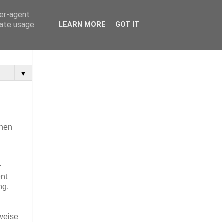
ser-agent
rate usage
LEARN MORE
GOT IT
▼
inen
r
ent
ng.
weise