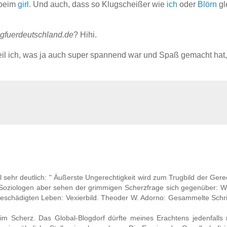
beim
girl
. Und auch, dass so Klugscheißer wie
ich
oder
Blörn
gl
.
ogfuerdeutschland.de
? Hihi.
weil ich, was ja auch super spannend war und Spaß gemacht hat
 sehr deutlich: " Äußerste Ungerechtigkeit wird zum Trugbild der Gerec
. Soziologen aber sehen der grimmigen Scherzfrage sich gegenüber: W
beschädigten Leben: Vexierbild. Theoder W. Adorno: Gesammelte Schr
m Scherz. Das Global-Blogdorf dürfte meines Erachtens jedenfalls n