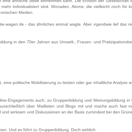
ch eine ähnliche Stelle einnehmen kann. Die Erosion der Gesellschaft is
 mehr individualisiert sind. Monaden, Atome, die vielleicht noch für k
ronischen Medien.
wagen.de - das ähnliches einmal wagte. Aber irgendwie lief das nich
nbildung in den 70er Jahren aus Umwelt-, Frauen- und Pratizipations
 eine politische Mobilisierung zu leisten oder gar inhaltliche Analyse wi
line-Engagements auch, zu Gruppenbildung und Meinungsbildung in
 ausschließlich über Maillisten und Blogs mit und mache auch fast n
l und wirksam und Diskussionen an der Basis zumindest bei den Grün
ben. Und es führt zu Gruppenbildung. Doch wirklich.