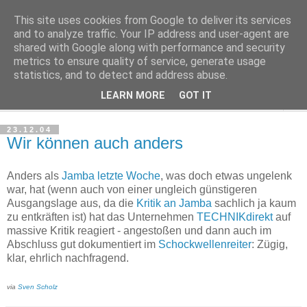
This site uses cookies from Google to deliver its services
Haltungsturnen
and to analyze traffic. Your IP address and user-agent are
shared with Google along with performance and security
metrics to ensure quality of service, generate usage
Niveau sieht nur von unten aus wie Arroganz.
statistics, and to detect and address abuse.
LEARN MORE
GOT IT
▼
23.12.04
Wir können auch anders
Anders als
Jamba letzte Woche
, was doch etwas ungelenk
war, hat (wenn auch von einer ungleich günstigeren
Ausgangslage aus, da die
Kritik an Jamba
sachlich ja kaum
zu entkräften ist) hat das Unternehmen
TECHNIKdirekt
auf
massive Kritik reagiert - angestoßen und dann auch im
Abschluss gut dokumentiert im
Schockwellenreiter
: Zügig,
klar, ehrlich nachfragend.
via
Sven Scholz